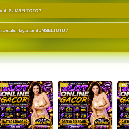
diakan berbagai pilihan pasaran toto togel online resmi internasio
kat akurasi data hasil undian sangat tinggi, aman, terukur, dan terintegr
lot di SUMSELTOTO?
h anggota.
nline SUMSELTOTO kini telah dilengkapi server berteknologi tinggi mut
as permainan optimal, kenyamanan akses tanpa kendala, antarmuka r
 transaksi layanan SUMSELTOTO?
eksi keamanan berlapis sangat andal.
rkan sistem transaksi finansial yang sangat cepat, efisien, dan ama
igital terlengkap guna mendukung kenyamanan aktivitas harian serta
ruh mitra setia di Indonesia.
-1%
-1%
-1%