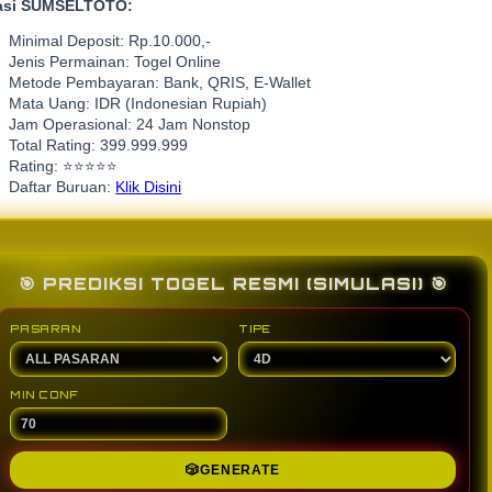
asi SUMSELTOTO:
Minimal Deposit: Rp.10.000,-
Jenis Permainan: Togel Online
Metode Pembayaran: Bank, QRIS, E-Wallet
Mata Uang: IDR (Indonesian Rupiah)
Jam Operasional: 24 Jam Nonstop
Total Rating: 399.999.999
Rating: ⭐⭐⭐⭐⭐
Daftar Buruan:
Klik Disini
🎯 PREDIKSI TOGEL RESMI (SIMULASI) 🎯
PASARAN
TIPE
MIN CONF
🎲
GENERATE