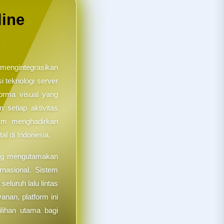
ine
g
mengintegrasikan
 teknologi server
forma visual yang
 setiap aktivitas
lam menghadirkan
al di Indonesia.
ang mengutamakan
rnasional. Sistem
eluruh lalu lintas
anan, platform ini
lihan utama bagi