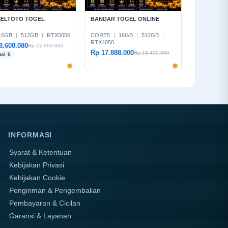
ELTOTO TOGEL
BANDAR TOGEL ONLINE
16GB
|
512GB
|
RTX5050
CORE5
|
16GB
|
512GB
|
RTX4050
8.600.080
Rp 27.999.000
Rp 17.888.000
Rp 18.499.000
ual 6
INFORMASI
Syarat & Ketentuan
Kebijakan Privasi
Kebijakan Cookie
Pengiriman & Pengembalian
Pembayaran & Cicilan
Garansi & Layanan