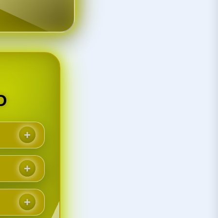
O
anan
ansaksi
alternatif
bermain