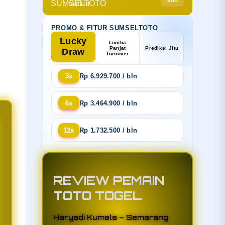
Verified
PROMO & FITUR SUMSELTOTO
Lucky
Lomba
Panjat
Prediksi Jitu
Draw
Turnover
3x
Rp 6.929.700 / bln
6x
Rp 3.464.900 / bln
12x
Rp 1.732.500 / bln
REVIEW PEMAIN
TOTO TOGEL
Hendra Alamsjah – Makassar
Haryadi Kumala – Semarang