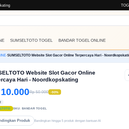
kating
TOG
NE
SUMSELTOTO TOGEL
BANDAR TOGEL ONLINE
INE
-
SUMSELTOTO Website Slot Gacor Online Terpercaya Hari - Noordkopskati
ELTOTO Website Slot Gacor Online
rcaya Hari - Noordkopskating
 10.000
Rp 50.000
-90%
2
LTOTO
SKU:
BANDAR TOGEL
ndingkan Produk
Bandingkan hingga 5 produk dengan bantuan AI