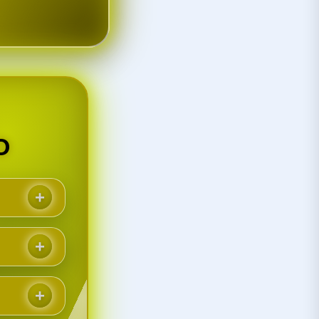
O
anan
ansaksi
alternatif
bermain