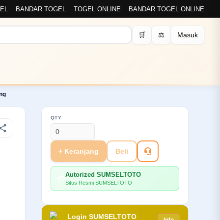
EL
BANDAR TOGEL
TOGEL ONLINE
BANDAR TOGEL ONLINE
🛒
⚖️
Masuk
ng
QTY
+ Keranjang
Beli
Autorized SUMSELTOTO
💳
Situs Resmi SUMSELTOTO
Login SUMSELTOTO
Info