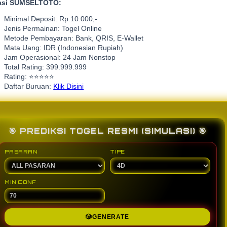
asi SUMSELTOTO:
Minimal Deposit: Rp.10.000,-
Jenis Permainan: Togel Online
Metode Pembayaran: Bank, QRIS, E-Wallet
Mata Uang: IDR (Indonesian Rupiah)
Jam Operasional: 24 Jam Nonstop
Total Rating: 399.999.999
Rating: ⭐⭐⭐⭐⭐
Daftar Buruan:
Klik Disini
🎯 PREDIKSI TOGEL RESMI (SIMULASI) 🎯
PASARAN
TIPE
MIN CONF
🎲
GENERATE