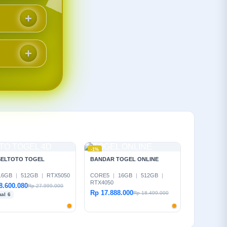
nal yang
asi secara
akhir yang
amah
n melalui
 kebutuhan
-1%
ELTOTO TOGEL
BANDAR TOGEL ONLINE
16GB
|
512GB
|
RTX5050
CORE5
|
16GB
|
512GB
|
RTX4050
8.600.080
Rp 27.999.000
Rp 17.888.000
Rp 18.499.000
ual 6