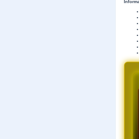
Inform