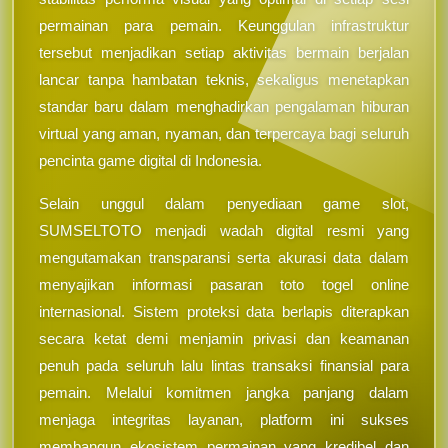
permainan para pemain. Keunggulan infrastruktur
tersebut menjadikan setiap aktivitas bermain berjalan
lancar tanpa hambatan teknis, sekaligus menetapkan
standar baru dalam menghadirkan pengalaman hiburan
virtual yang aman, nyaman, dan terpercaya bagi seluruh
pencinta game digital di Indonesia.
Selain unggul dalam penyediaan game slot,
SUMSELTOTO menjadi wadah digital resmi yang
mengutamakan transparansi serta akurasi data dalam
menyajikan informasi pasaran toto togel online
internasional. Sistem proteksi data berlapis diterapkan
secara ketat demi menjamin privasi dan keamanan
penuh pada seluruh lalu lintas transaksi finansial para
pemain. Melalui komitmen jangka panjang dalam
menjaga integritas layanan, platform ini sukses
membangun ekosistem permainan yang kredibel dan