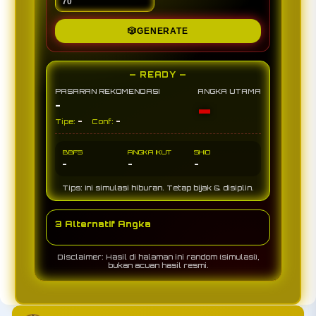
🎲
GENERATE
— READY —
PASARAN REKOMENDASI
ANGKA UTAMA
-
-
-
-
Tipe:
Conf:
BBFS
ANGKA IKUT
SHIO
-
-
-
Tips: Ini simulasi hiburan. Tetap bijak & disiplin.
3 Alternatif Angka
Disclaimer: Hasil di halaman ini random (simulasi),
bukan acuan hasil resmi.